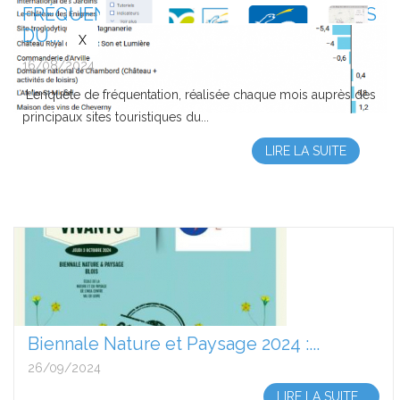
FRÉQUENTATION DES PRINCIPAUX SITES
DU...
16/08/2024
L’enquête de fréquentation, réalisée chaque mois auprès des
principaux sites touristiques du...
LIRE LA SUITE
Biennale Nature et Paysage 2024 :...
26/09/2024
LIRE LA SUITE...